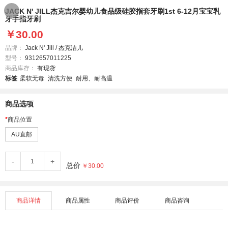

JACK N' JILL杰克吉尔婴幼儿食品级硅胶指套牙刷1st 6-12月宝宝乳
牙手指牙刷
￥30.00
品牌：
Jack N' Jill / 杰克洁儿
型号：
9312657011225
商品库存：
有现货
标签
柔软无毒
清洗方便
耐用、耐高温
商品选项
商品位置
AU直邮
-
+
总价
￥30.00
商品详情
商品属性
商品评价
商品咨询