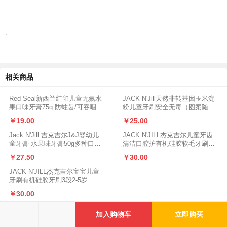
.
.
相关商品
Red Seal新西兰红印儿童无氟水
JACK N'Jill天然非转基因玉米淀
果口味牙膏75g 防蛀齿/可吞咽
粉儿童牙刷安全无毒（图案随
机）
￥19.00
￥25.00
Jack N'Jill 吉克吉尔J&J婴幼儿
JACK N'JILL杰克吉尔儿童牙齿
童牙膏 水果味牙膏50g多种口味
清洁口腔护有机硅胶软毛牙刷2
可选
段1-3岁
￥27.50
￥30.00
JACK N'JILL杰克吉尔宝宝儿童
牙刷有机硅胶牙刷3段2-5岁
￥30.00
京ICP备16031556号-1
|
京公网安备 11010802021539号
| 增值电信业务经营许

加入购物车
立即购买
可证：京B2-20210502 | 食品经营许可证：JY11108252625097