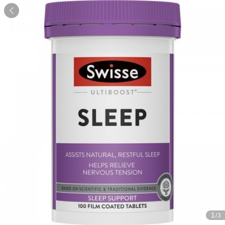

1
/3