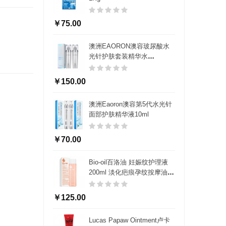
￥75.00
澳洲EAORON澳容玻尿酸水
光针护肤套装精华水
120ml+精华乳液120ml滋润补
水提亮肌肤
￥150.00
澳洲Eaoron澳容第5代水光针
面部护肤精华液10ml
￥70.00
Bio-oil百洛油 妊娠纹护理液
200ml 淡化疤痕孕纹按摩油
孕妇护肤品
￥125.00
Lucas Papaw Ointment卢卡