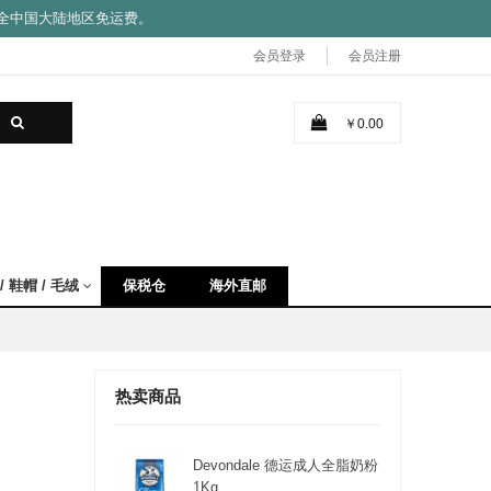
全中国大陆地区免运费。
会员登录
会员注册
￥0.00
/ 鞋帽 / 毛绒
保税仓
海外直邮
热卖商品
Devondale 德运成人全脂奶粉
1Kg