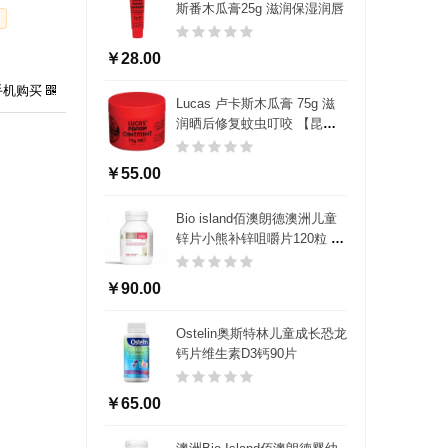
斯番木瓜膏25g 滋润保湿润唇
￥28.00
手机购买
Lucas 卢卡斯木瓜膏 75g 滋
润晒后修复蚊虫叮咬 【昆凌
同款】
￥55.00
Bio island佰澳朗德澳洲儿童
锌片小熊补锌咀嚼片120粒 1-
12岁 食欲好身体棒维生素
￥90.00
Ostelin奥斯特林儿童成长恐龙
钙片维生素D3钙90片
￥65.00