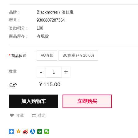
品牌：
Blackmores / 澳佳宝
型号：
9300807287354
奖励积分：
100
商品库存：
有现货
AU直邮
BC保税 (+￥20.00)
商品位置
-
+
数量
￥115.00
总价
加入购物车
立即购买
收藏
对比