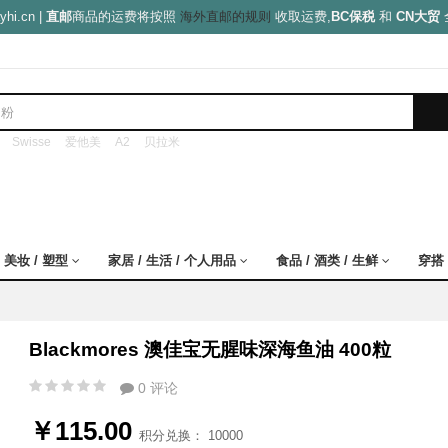
yhi.cn |
直邮
商品的运费将按照
海外直邮的规则
收取运费,
BC保税
和
CN大贸
Swisse
爱他美
A2
贝拉米
 美妆 / 塑型
家居 / 生活 / 个人用品
食品 / 酒类 / 生鲜
穿搭 
Blackmores 澳佳宝无腥味深海鱼油 400粒
0 评论
￥115.00
积分兑换： 10000