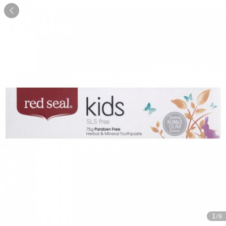

1
/9