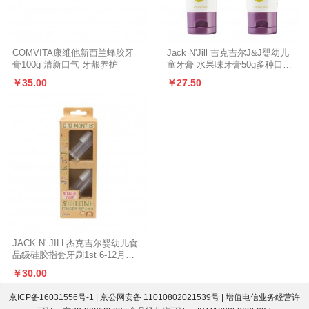
COMVITA康维他新西兰蜂胶牙
Jack N'Jill 吉克吉尔J&J婴幼儿
膏100g 清新口气 牙龈养护
童牙膏 水果味牙膏50g多种口味
可选
￥35.00
￥27.50
JACK N' JILL杰克吉尔婴幼儿食
品级硅胶指套牙刷1st 6-12月宝
宝乳牙手指牙刷
￥30.00
京ICP备16031556号-1
|
京公网安备 11010802021539号
| 增值电信业务经营许