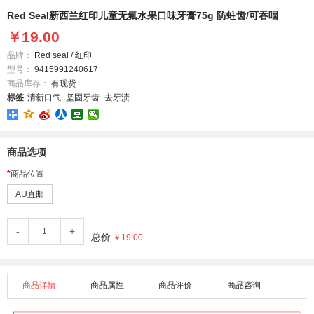
Red Seal新西兰红印儿童无氟水果口味牙膏75g 防蛀齿/可吞咽
￥19.00
品牌：
Red seal / 红印
型号：
9415991240617
商品库存：
有现货
标签
清新口气
坚固牙齿
去牙渍
商品选项
商品位置
AU直邮
-
+
总价
￥19.00
商品详情
商品属性
商品评价
商品咨询